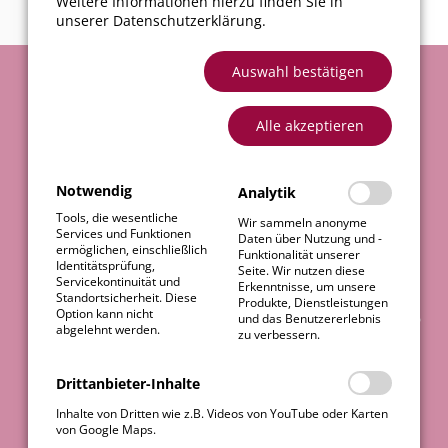
Weitere Informationen hierzu finden Sie in
unserer
Datenschutzerklärung
.
Auswahl bestätigen
Alle akzeptieren
KONTAKTIEREN
Notwendig
Analytik
Tools, die wesentliche
SIE UNS.
Wir sammeln anonyme
Services und Funktionen
Daten über Nutzung und -
ermöglichen, einschließlich
Funktionalität unserer
Identitätsprüfung,
Seite. Wir nutzen diese
Servicekontinuität und
Erkenntnisse, um unsere
Sie wünschen sich mehr Informationen
Standortsicherheit. Diese
Produkte, Dienstleistungen
Option kann nicht
und das Benutzererlebnis
oder brauchen einen kompetenten Rat?
abgelehnt werden.
zu verbessern.
Für jede Herausforderung finden wir
die passende technische Lösung.
Drittanbieter-Inhalte
Lassen Sie uns über Ihr Projekt
Inhalte von Dritten wie z.B. Videos von YouTube oder Karten
sprechen. Kontaktieren Sie uns!
von Google Maps.