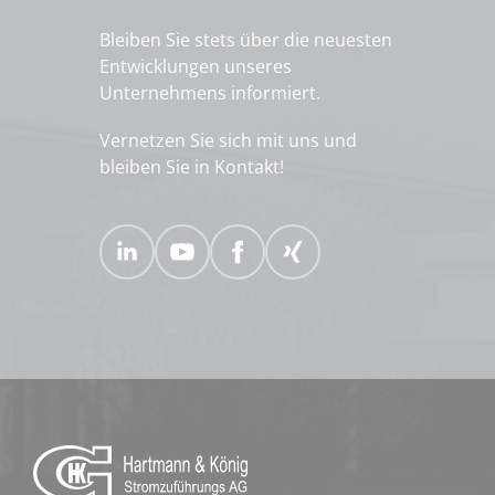
Bleiben Sie stets über die neuesten
Entwicklungen unseres
Unternehmens informiert.
Vernetzen Sie sich mit uns und
bleiben Sie in Kontakt!