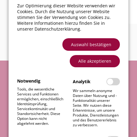
Zur Optimierung dieser Website verwenden wir
Cookies. Durch die Nutzung unserer Website
stimmen Sie der Verwendung von Cookies zu.
Weitere Informationen hierzu finden Sie in
unserer
Datenschutzerklärung
.
Auswahl bestätigen
Alle akzeptieren
Notwendig
Analytik
Tools, die wesentliche
KONTAKT
Wir sammeln anonyme
Services und Funktionen
Daten über Nutzung und -
ermöglichen, einschließlich
Funktionalität unserer
Identitätsprüfung,
Seite. Wir nutzen diese
Servicekontinuität und
Erkenntnisse, um unsere
Sie wünschen sich mehr
Standortsicherheit. Diese
Produkte, Dienstleistungen
Option kann nicht
Informationen oder brauchen
und das Benutzererlebnis
abgelehnt werden.
zu verbessern.
einen kompetenten Rat? Für jede
Herausforderung finden wir die